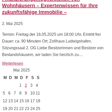
Wohnhäusern – Expertenwissen für Ihre
zukunftsfähige Immobilie –
2. Mai 2025
Termin: Freitag der 16.05.2025 um 18:00 Uhr, Eintritt frei
Dauer: ca. 90 Minuten Ort: Zollhaus Ludwigshafen,
Sitzungssaal 2. OG Liebe Besitzerinnen und Besitzer von
Bestandshäusern, wir laden Sie herzlich zu…
Weiterlesen
Mai 2025
M
D
M
D
F
S
S
1
2
3
4
5
6
7
8
9
10
11
12
13
14
15
16
17
18
19
20
21
22
23
24
25