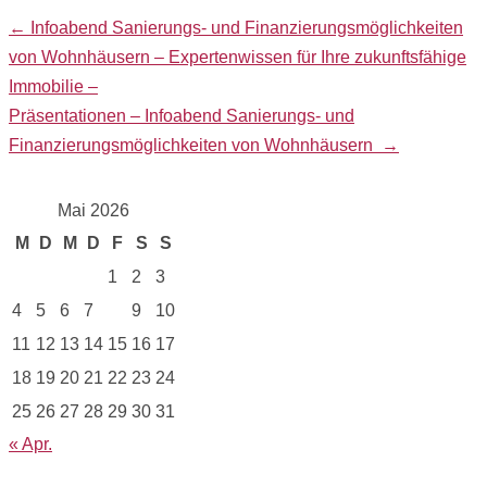
Posts
← Infoabend Sanierungs- und Finanzierungsmöglichkeiten
navigation
von Wohnhäusern – Expertenwissen für Ihre zukunftsfähige
Immobilie –
Präsentationen – Infoabend Sanierungs- und
Finanzierungsmöglichkeiten von Wohnhäusern →
Mai 2026
M
D
M
D
F
S
S
1
2
3
4
5
6
7
8
9
10
11
12
13
14
15
16
17
18
19
20
21
22
23
24
25
26
27
28
29
30
31
« Apr.